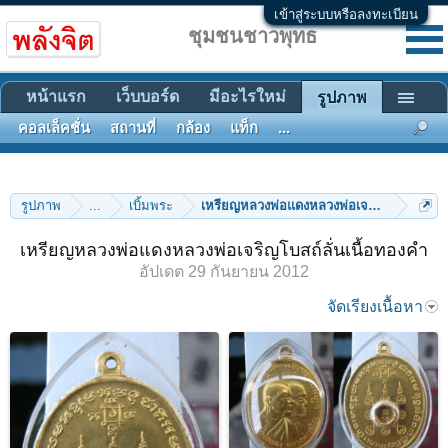
เข้าสู่ระบบหรือลงทะเบียน
ชุมชนชาวพุทธ
หน้าแรก
เว็บบอร์ด
มีอะไรใหม่
รูปภาพ
คอลเล็คชั่น
สถานที่
กล้อง
แท็ก
...
รูปภาพ
...
เบิ้มพระ
เหรียญหลวงพ่อแดงหลวงพ่อเจริญโบสถ์ลั่นเน
เหรียญหลวงพ่อแดงหลวงพ่อเจริญโบสถ์ลั่นเนื้อทองคำ
อัปเดต
29 กันยายน 2012
จัดเรียงเนื้อหา