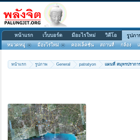
หน้าแรก
เว็บบอร์ด
มีอะไรใหม่
วิดีโอ
รูปภา
หมวดหมู่
มีอะไรใหม่
คอลเล็คชั่น
สถานที่
กล้อง
แ
หน้าแรก
รูปภาพ
General
patratyon
แผนที่ สมุทรปรากา