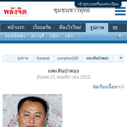
เข้าสู่ระบบหรือลงทะเบียน
ชุมชนชาวพุทธ
หน้าแรก
เว็บบอร์ด
มีอะไรใหม่
รูปภาพ
คอลเล็คชั่น
สถานที่
กล้อง
แท็ก
...
...
รูปภาพ
General
somphon205
แพะสันป่าตอง
แพะสันป่าตอง
อัปเดต
21 พฤศจิกายน 2012
จัดเรียงเนื้อหา