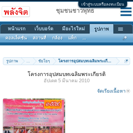
เข้าสู่ระบบหรือลงทะเบียน
ชุมชนชาวพุทธ
หน้าแรก
เว็บบอร์ด
มีอะไรใหม่
รูปภาพ
คอลเล็คชั่น
สถานที่
กล้อง
แท็ก
...
รูปภาพ
...
ชัยโยๆ
โครงการอุปสมบทเฉลิมพระเกียรติ
โครงการอุปสมบทเฉลิมพระเกียรติ
อัปเดต
5 มีนาคม 2010
จัดเรียงเนื้อหา