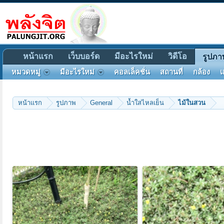
หน้าแรก
เว็บบอร์ด
มีอะไรใหม่
วิดีโอ
รูปภา
หมวดหมู่
มีอะไรใหม่
คอลเล็คชั่น
สถานที่
กล้อง
แ
หน้าแรก
รูปภาพ
General
น้ำใสไหลเย็น
ไม้ในสวน