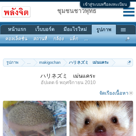
เข้าสู่ระบบหรือลงทะเบียน
ชุมชนชาวพุทธ
หน้าแรก
เว็บบอร์ด
มีอะไรใหม่
รูปภาพ
คอลเล็คชั่น
สถานที่
กล้อง
แท็ก
...
รูปภาพ
...
makigochan
ハリネズミ เม่นแคระ
ハリネズミ เม่นแคระ
อัปเดต
6 พฤศจิกายน 2010
จัดเรียงเนื้อหา