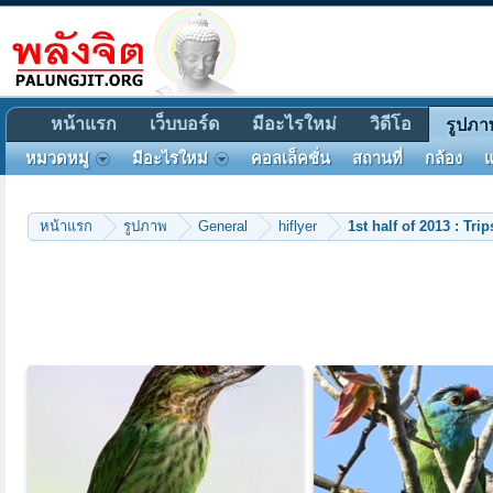
หน้าแรก
เว็บบอร์ด
มีอะไรใหม่
วิดีโอ
รูปภา
หมวดหมู่
มีอะไรใหม่
คอลเล็คชั่น
สถานที่
กล้อง
แ
หน้าแรก
รูปภาพ
General
hiflyer
1st half of 2013 : Tri