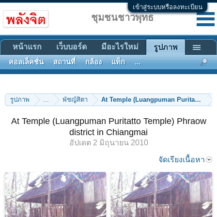
เข้าสู่ระบบหรือลงทะเบียน
ชุมชนชาวพุทธ
หน้าแรก
เว็บบอร์ด
มีอะไรใหม่
รูปภาพ
คอลเล็คชั่น
สถานที่
กล้อง
แท็ก
...
รูปภาพ
...
พัชญ์สิตา
At Temple (Luangpuman Puritatto Temp
At Temple (Luangpuman Puritatto Temple) Phraow
district in Chiangmai
อัปเดต
2 มิถุนายน 2010
จัดเรียงเนื้อหา