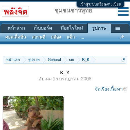
เข้าสู่ระบบหรือลงทะเบียน
ชุมชนชาวพุทธ
หน้าแรก
เว็บบอร์ด
มีอะไรใหม่
รูปภาพ
คอลเล็คชั่น
สถานที่
กล้อง
แท็ก
...
หน้าแรก
รูปภาพ
General
sin
K_K
K_K
อัปเดต
15 กรกฎาคม 2008
จัดเรียงเนื้อหา