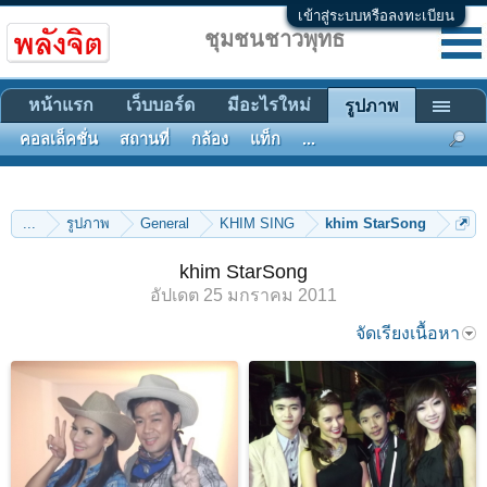
เข้าสู่ระบบหรือลงทะเบียน
ชุมชนชาวพุทธ
หน้าแรก
เว็บบอร์ด
มีอะไรใหม่
รูปภาพ
คอลเล็คชั่น
สถานที่
กล้อง
แท็ก
...
...
รูปภาพ
General
KHIM SING
khim StarSong
khim StarSong
อัปเดต
25 มกราคม 2011
จัดเรียงเนื้อหา