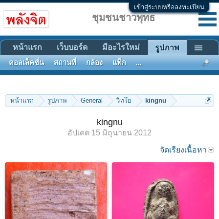
เข้าสู่ระบบหรือลงทะเบียน
ชุมชนชาวพุทธ
หน้าแรก
เว็บบอร์ด
มีอะไรใหม่
รูปภาพ
คอลเล็คชั่น
สถานที่
กล้อง
แท็ก
...
หน้าแรก
รูปภาพ
General
วิทโย
kingnu
kingnu
อัปเดต
15 มิถุนายน 2012
จัดเรียงเนื้อหา