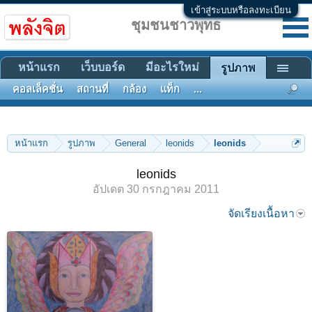
เข้าสู่ระบบหรือลงทะเบียน
ชุมชนชาวพุทธ
หน้าแรก
เว็บบอร์ด
มีอะไรใหม่
รูปภาพ
คอลเล็คชั่น
สถานที่
กล้อง
แท็ก
...
หน้าแรก
รูปภาพ
General
leonids
leonids
leonids
อัปเดต
30 กรกฎาคม 2011
จัดเรียงเนื้อหา