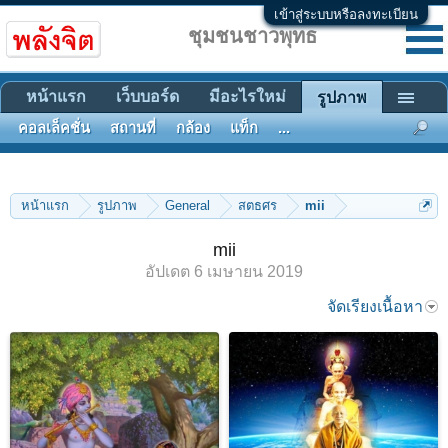
เข้าสู่ระบบหรือลงทะเบียน
ชุมชนชาวพุทธ
หน้าแรก
เว็บบอร์ด
มีอะไรใหม่
รูปภาพ
คอลเล็คชั่น
สถานที่
กล้อง
แท็ก
...
หน้าแรก
รูปภาพ
General
สตธศร
mii
mii
อัปเดต
6 เมษายน 2019
จัดเรียงเนื้อหา