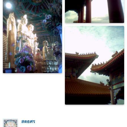
สตธศร