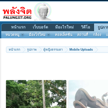
หน้าแรก
เว็บบอร์ด
มีอะไรใหม่
วิดีโอ
รูปภา
หมวดหมู่
มีอะไรใหม่
คอลเล็คชั่น
สถานที่
กล้อง
แ
หน้าแรก
รูปภาพ
ผู้หญิงธรรมดา
Mobile Uploads