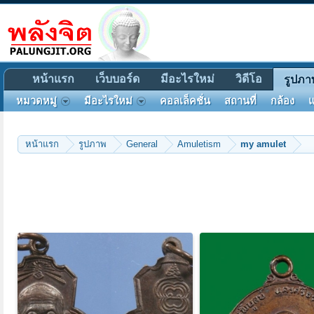
หน้าแรก
เว็บบอร์ด
มีอะไรใหม่
วิดีโอ
รูปภา
หมวดหมู่
มีอะไรใหม่
คอลเล็คชั่น
สถานที่
กล้อง
แ
หน้าแรก
รูปภาพ
General
Amuletism
my amulet