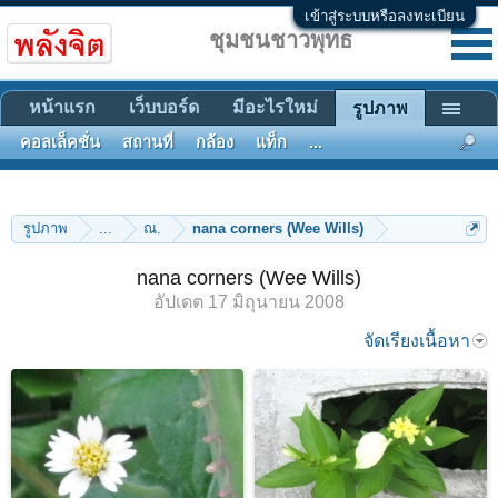
เข้าสู่ระบบหรือลงทะเบียน
ชุมชนชาวพุทธ
หน้าแรก
เว็บบอร์ด
มีอะไรใหม่
รูปภาพ
คอลเล็คชั่น
สถานที่
กล้อง
แท็ก
...
รูปภาพ
...
ณ.
nana corners (Wee Wills)
nana corners (Wee Wills)
อัปเดต
17 มิถุนายน 2008
จัดเรียงเนื้อหา