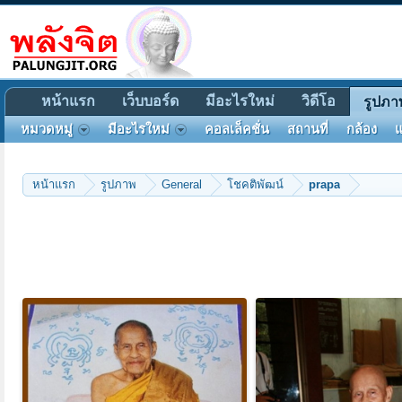
หน้าแรก
เว็บบอร์ด
มีอะไรใหม่
วิดีโอ
รูปภา
หมวดหมู่
มีอะไรใหม่
คอลเล็คชั่น
สถานที่
กล้อง
แ
หน้าแรก
รูปภาพ
General
โชคติพัฒน์
prapa