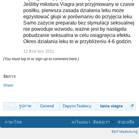
Jeśliby mikstura Viagra jest przyjmowany w czasie
posiłku, pierwsza zasada działania leku może
egzystować głupi w porównaniu do przyjęcia leku
Samo zażycie preparatu bez stymulacji seksualnej
nie powoduje wzwodu, ważne jest by nastąpiła
pobudzanie seksualna w celu osiągnięcia efektu.
Okres działania leku to w przybliżeniu 4-6 godzin.
12 สิงหาคม 2011
(You must log in or sign up to comment here.)
จัดการ
Share
...
รูปภาพ
General
DapyncTeabecy
tania viagra
ภาษาไทย
ลงโฆษณา
ติดต่อเรา
ช่วยเหลือ
ข้อกำหนดและกฎ