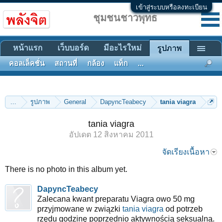
เข้าสู่ระบบหรือลงทะเบียน
ชุมชนชาวพุทธ
หน้าแรก
เว็บบอร์ด
มีอะไรใหม่
รูปภาพ
คอลเล็คชั่น
สถานที่
กล้อง
แท็ก
...
...
รูปภาพ
General
DapyncTeabecy
tania viagra
tania viagra
อัปเดต
12 สิงหาคม 2011
จัดเรียงเนื้อหา
There is no photo in this album yet.
DapyncTeabecy
Zalecana kwant preparatu Viagra owo 50 mg
przyjmowane w związki
tania viagra
od potrzeb
rzędu godzinę poprzednio aktywnością seksualną.