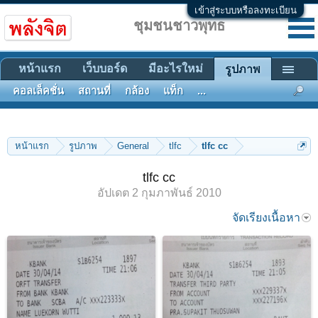
เข้าสู่ระบบหรือลงทะเบียน
ชุมชนชาวพุทธ
หน้าแรก
เว็บบอร์ด
มีอะไรใหม่
รูปภาพ
คอลเล็คชั่น
สถานที่
กล้อง
แท็ก
...
หน้าแรก
รูปภาพ
General
tlfc
tlfc cc
tlfc cc
อัปเดต
2 กุมภาพันธ์ 2010
จัดเรียงเนื้อหา