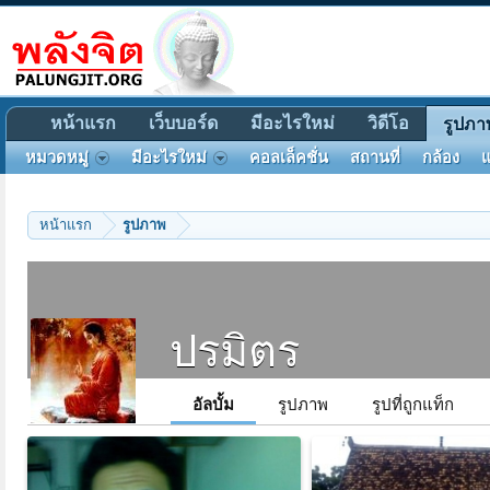
หน้าแรก
เว็บบอร์ด
มีอะไรใหม่
วิดีโอ
รูปภา
หมวดหมู่
มีอะไรใหม่
คอลเล็คชั่น
สถานที่
กล้อง
แ
หน้าแรก
รูปภาพ
ปรมิตร
อัลบั้ม
รูปภาพ
รูปที่ถูกแท็ก