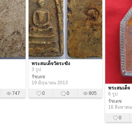
พระสมเด็จวัดระฆัง
3 รูป
รัชเดช
19 มิถุนายน 2013
พระสมเด็จ
747
0
0
805
6 รูป
รัชเดช
16 สิงหาค
0