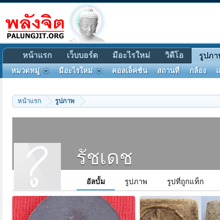
หน้าแรก
เว็บบอร์ด
มีอะไรใหม่
วิดีโอ
รูปภา
หมวดหมู่
มีอะไรใหม่
คอลเล็คชั่น
สถานที่
กล้อง
แ
หน้าแรก
รูปภาพ
รัชเดช
อัลบั้ม
รูปภาพ
รูปที่ถูกแท็ก