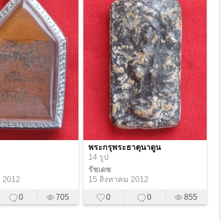
พระกรุพระธาตุนาดูน
14 รูป
รัชเดช
ม 2012
15 สิงหาคม 2012
0
705
0
0
855