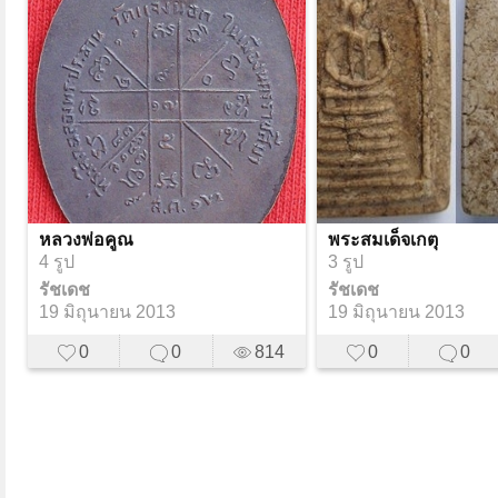
หลวงพ่อคูณ
พระสมเด็จเกตุ
4 รูป
3 รูป
รัชเดช
รัชเดช
19 มิถุนายน 2013
19 มิถุนายน 2013
0
0
814
0
0