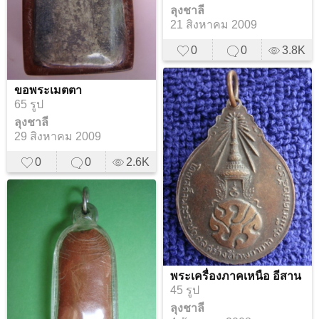
ลุงชาลี
21 สิงหาคม 2009
0
0
3.8K
ขอพระเมตตา
65 รูป
ลุงชาลี
29 สิงหาคม 2009
0
0
2.6K
พระเครื่องภาคเหนือ อีสาน
45 รูป
ลุงชาลี