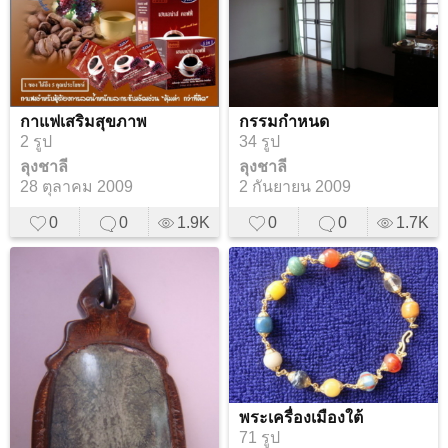
กาแฟเสริมสุขภาพ
กรรมกำหนด
2 รูป
34 รูป
ลุงชาลี
ลุงชาลี
28 ตุลาคม 2009
2 กันยายน 2009
0
0
1.9K
0
0
1.7K
พระเครื่องเมืองใต้
71 รูป