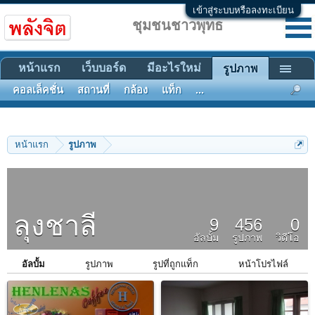
เข้าสู่ระบบหรือลงทะเบียน
ชุมชนชาวพุทธ
หน้าแรก
เว็บบอร์ด
มีอะไรใหม่
รูปภาพ
คอลเล็คชั่น
สถานที่
กล้อง
แท็ก
...
หน้าแรก
รูปภาพ
ลุงชาลี
9
456
0
อัลบั้ม
รูปภาพ
วิดีโอ
อัลบั้ม
รูปภาพ
รูปที่ถูกแท็ก
หน้าโปรไฟล์