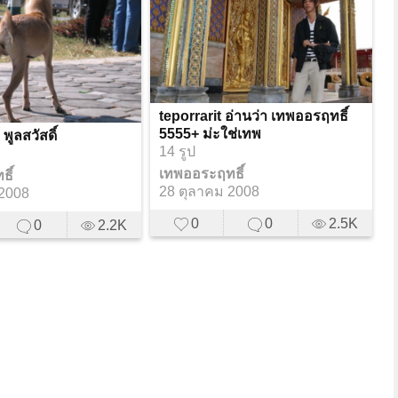
teporrarit อ่านว่า เทพออรฤทธิ์
5555+ ม่ะใช่เทพ
พูลสวัสดิ์
14 รูป
เทพออระฤทธิ์
ิ์
28 ตุลาคม 2008
 2008
0
0
2.5K
0
2.2K