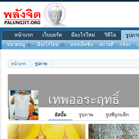
หน้าแรก
เว็บบอร์ด
มีอะไรใหม่
วิดีโอ
รูปภา
หมวดหมู่
มีอะไรใหม่
คอลเล็คชั่น
สถานที่
กล้อง
แ
หน้าแรก
รูปภาพ
เทพออระฤทธิ์
อัลบั้ม
รูปภาพ
รูปที่ถูกแท็ก