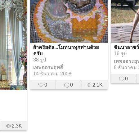
ผ้าคริสตัล...โมทนาทุกท่านด้วย
ชินนาอาชว์ 
ครับ
16 รูป
38 รูป
เทพออระฤทธ
เทพออระฤทธิ์
8 ธันวาคม
14 ธันวาคม 2008
0
0
0
2.1K
2.3K