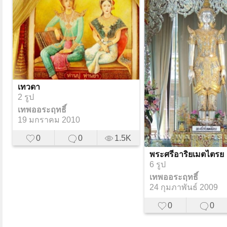
เทวดา
2 รูป
เทพออระฤทธิ์
19 มกราคม 2010
0
0
1.5K
พระศรีอาริยเมตไตรย
6 รูป
เทพออระฤทธิ์
24 กุมภาพันธ์ 2009
0
0