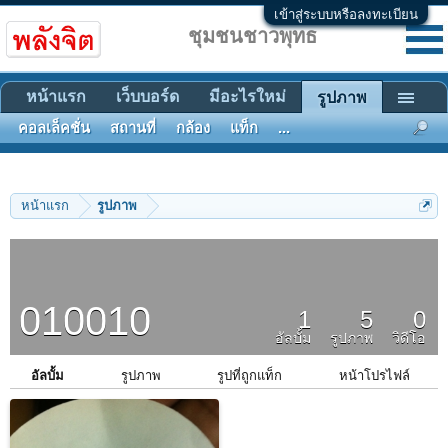
เข้าสู่ระบบหรือลงทะเบียน
ชุมชนชาวพุทธ
หน้าแรก
เว็บบอร์ด
มีอะไรใหม่
รูปภาพ
คอลเล็คชั่น
สถานที่
กล้อง
แท็ก
...
หน้าแรก
รูปภาพ
010010
1
5
0
อัลบั้ม
รูปภาพ
วิดีโอ
อัลบั้ม
รูปภาพ
รูปที่ถูกแท็ก
หน้าโปรไฟล์