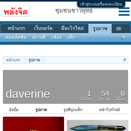
เข้าสู่ระบบหรือลงทะเบียน
ชุมชนชาวพุทธ
หน้าแรก
เว็บบอร์ด
มีอะไรใหม่
รูปภาพ
คอลเล็คชั่น
สถานที่
กล้อง
แท็ก
...
หน้าแรก
รูปภาพ
daverine
1
54
0
อัลบั้ม
รูปภาพ
วิดีโอ
อัลบั้ม
รูปภาพ
รูปที่ถูกแท็ก
หน้าโปรไฟล์