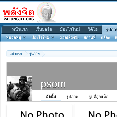
หน้าแรก
เว็บบอร์ด
มีอะไรใหม่
วิดีโอ
รูปภา
หมวดหมู่
มีอะไรใหม่
คอลเล็คชั่น
สถานที่
กล้อง
แ
หน้าแรก
รูปภาพ
psom
อัลบั้ม
รูปภาพ
รูปที่ถูกแท็ก