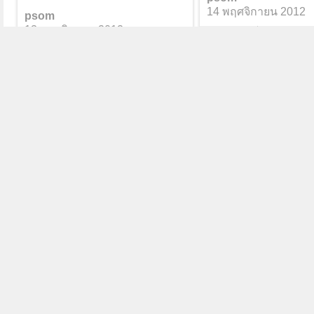
14 พฤศจิกายน 2012
psom
13 พฤศจิกายน 2012
0
0
0
0
1K
ท่ามะไฟ102
psom
26 ตุลาคม 2012
0
0
สมเด็จ สายกลางๆ
5 รูป