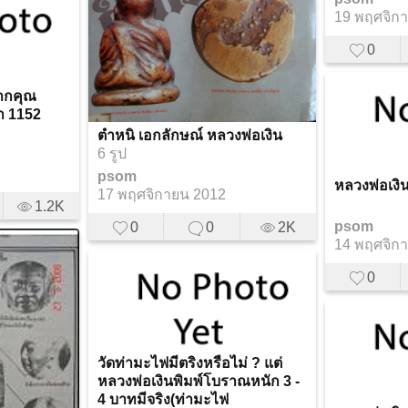
19 พฤศจิก
0
จากคุณ
า 1152
ตำหนิ เอกลักษณ์ หลวงพ่อเงิน
6 รูป
psom
หลวงพ่อเงิน
17 พฤศจิกายน 2012
1.2K
psom
0
0
2K
14 พฤศจิก
0
วัดท่ามะไฟมีตริงหรือไม่ ? แต่
หลวงพ่อเงินพิมพ์โบราณหนัก 3 -
4 บาทมีจริง(ท่ามะไฟ