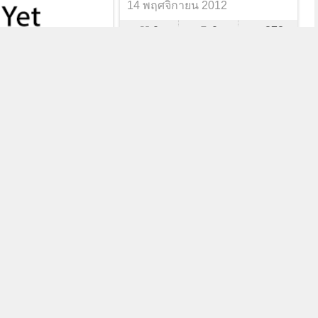
14 พฤศจิกายน 2012
0
0
873
สร้าง
ายน 2012
0
1K
วัดขวาง 107
psom
26 ตุลาคม 2012
0
0
959