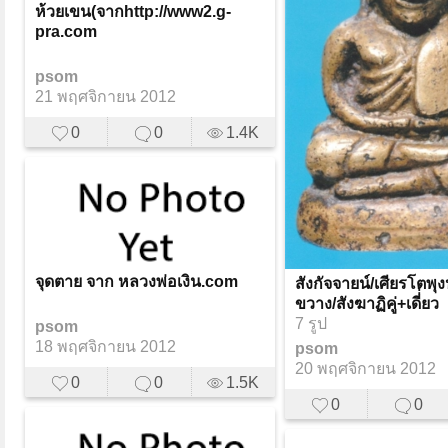
ห้วยเขน(จากhttp://www2.g-
pra.com
psom
21 พฤศจิกายน 2012
0
0
1.4K
จุดตาย จาก หลวงพ่อเงิน.com
สังกัจจายน์/เศียรโตพุง
ขวาง/สังฆาฏิคู่+เดี่่ยว
7 รูป
psom
18 พฤศจิกายน 2012
psom
20 พฤศจิกายน 2012
0
0
1.5K
0
0