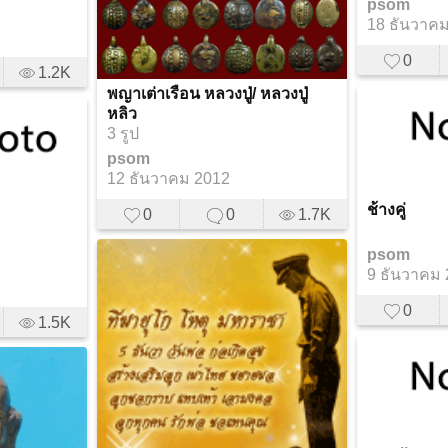
psom
18 ธันวาค
0
1.2K
พญาเต่าเรือน หลวงปู่/ หลวงปู่
หลิว
3 รูป
psom
12 ธันวาคม 2012
ช้างคู่
0
0
1.7K
psom
9 ธันวาคม
0
1.5K