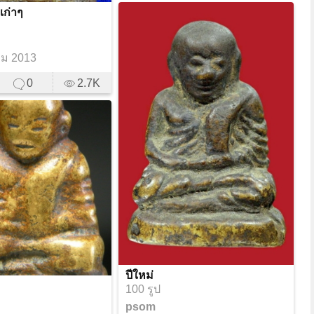
 เก่าๆ
ม 2013
0
2.7K
ปีใหม่
100 รูป
psom