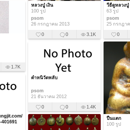
หลวงปู่ เงิน
วีธีดูหลวงปู่
100 รูป
63 รูป
psom
psom
26 กรกฎาคม 2013
25 กรกฎาค
0
0
3.1K
0
1.7K
ตำหนิวัดพลับ
psom
21 ธันวาคม 2012
0
0
1.4K
ungjit.com/
ปืนแตก
-401691
100 รูป