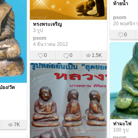
ท้ายน้ำ
psom
20 พฤศจิก
ทรงพระเจริญ
3 รูป
0
psom
4 ธันวาคม 2012
0
0
1.5K
ป่อง/วัด
ท่ามะไฟ
7K
100 รูป
psom