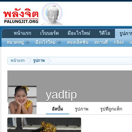
หน้าแรก
เว็บบอร์ด
มีอะไรใหม่
วิดีโอ
รูปภา
หมวดหมู่
มีอะไรใหม่
คอลเล็คชั่น
สถานที่
กล้อง
แ
หน้าแรก
รูปภาพ
yadtip
อัลบั้ม
รูปภาพ
รูปที่ถูกแท็ก