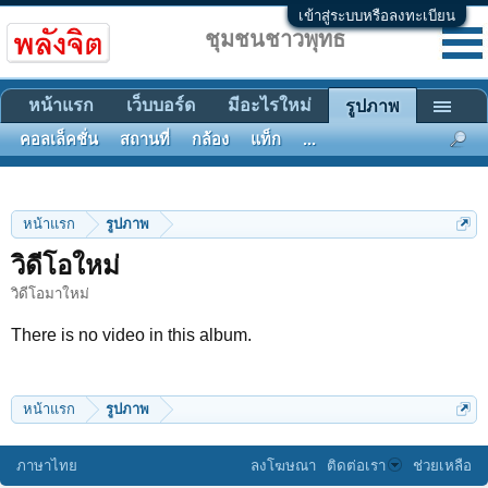
เข้าสู่ระบบหรือลงทะเบียน
ชุมชนชาวพุทธ
หน้าแรก
เว็บบอร์ด
มีอะไรใหม่
รูปภาพ
คอลเล็คชั่น
สถานที่
กล้อง
แท็ก
...
หน้าแรก
รูปภาพ
วิดีโอใหม่
วิดีโอมาใหม่
There is no video in this album.
หน้าแรก
รูปภาพ
ภาษาไทย
ลงโฆษณา
ติดต่อเรา
ช่วยเหลือ