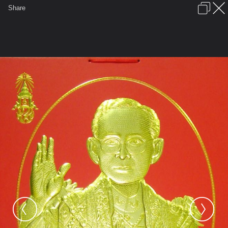
เข้าสู่ระบบหรือลงทะเบียน
Share
ภาษาไทย
ลงโฆษณา
ติดต่อเรา
ช่วยเหลือ
ชุมชนชาวพุทธ
ข้อกำหนดและกฎ
หน้าแรก
เว็บบอร์ด
มีอะไรใหม่
รูปภาพ
คอลเล็คชั่น
สถานที่
กล้อง
แท็ก
...
หน้าแรก
รูปภาพ
General
Pinit
Album
คนไทยรักในหลวง