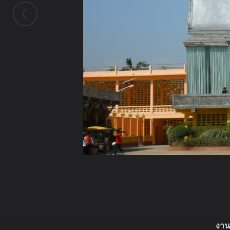
ในอัลบั้มนี้
งานก