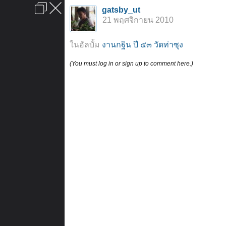
เข้าสู่ระบบหรือลงทะเบียน
gatsby_ut
ลงโฆษณา
ติดต่อเรา
ช่วยเหลือ
หน้าหลัก
ไปข้างบน
21 พฤศจิกายน 2010
ข้อกำหนดและกฎ
ในอัลบั้ม
งานกฐิน ปี ๕๓ วัดท่าซุง
(You must log in or sign up to comment here.)