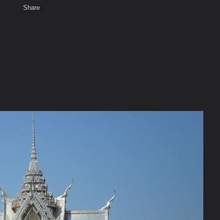
Share
เสียงธรรม
สมาชิก
ห้องสนทนา
พ
ท็ก
ุง