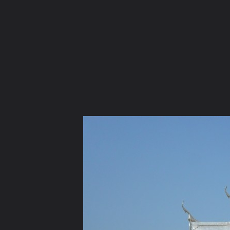
ภาษาไทย
หน้าแรก
เว็บบอร์ด
มีอะไรใหม่
วิดีโอ
รูปภา
หมวดหมู่
มีอะไรใหม่
คอลเล็คชั่น
สถานที่
กล้อง
แ
หน้าแรก
รูปภาพ
General
อริยบุตร
งานกฐิน ปี ๕๓ วัดท่าซ
งานกฐิน ปี ๕๓ วัดท่าซุง (7)