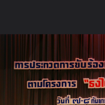
ภาษาไทย
หน้าแรก
เว็บบอร์ด
มีอะไรใหม่
วิดีโอ
รูปภา
หมวดหมู่
มีอะไรใหม่
คอลเล็คชั่น
สถานที่
กล้อง
แ
หน้าแรก
รูปภาพ
General
Ahchwha
PPK CHORUS BA
ชาติไทยๅๅๅ