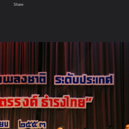
Share
เสียงธรรม
สมาชิก
ห้องสนทนา
พ
ท็ก
ND