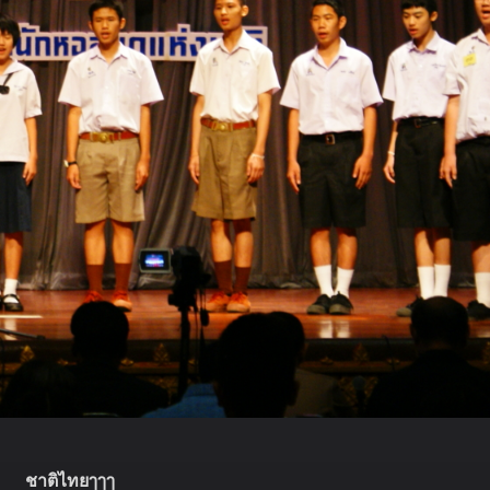
ชาติไทยๅๅๅ