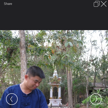
เข้าสู่ระบบหรือลงทะเบียน
Share
ภาษาไทย
ลงโฆษณา
ติดต่อเรา
ช่วยเหลือ
ชุมชนชาวพุทธ
ข้อกำหนดและกฎ
หน้าแรก
เว็บบอร์ด
มีอะไรใหม่
รูปภาพ
คอลเล็คชั่น
สถานที่
กล้อง
แท็ก
...
รูปภาพ
...
วัดอาจารย์มั่น บ้านแม่กอย อ.พร้าว จ.เชียงใหม่
ทางจงกรม