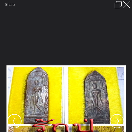
เข้าสู่ระบบหรือลงทะเบียน
Share
ภาษาไทย
ลงโฆษณา
ติดต่อเรา
ช่วยเหลือ
ชุมชนชาวพุทธ
ข้อกำหนดและกฎ
หน้าแรก
เว็บบอร์ด
มีอะไรใหม่
รูปภาพ
คอลเล็คชั่น
สถานที่
กล้อง
แท็ก
...
...
รูปภาพ
General
รักปู่
หลวงปู่ดู่ประทีปในดวงใจ
ทุ่งเศรษฐี