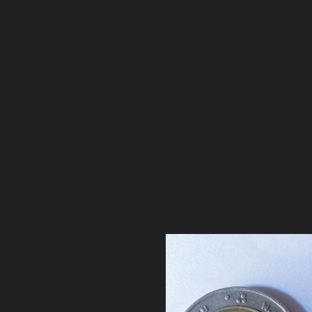
ภาษาไทย
หน้าแรก
เว็บบอร์ด
มีอะไรใหม่
วิดีโอ
รูปภา
หมวดหมู่
มีอะไรใหม่
คอลเล็คชั่น
สถานที่
กล้อง
แ
หน้าแรก
รูปภาพ
General
คุณศรชัย
วัตถุมงคลอังคาร
นพเก้าชุดกลาง