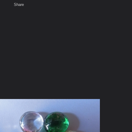
Share
เสียงธรรม
สมาชิก
ห้องสนทนา
พ
ท็ก