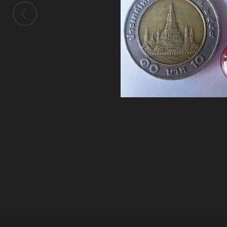
ในอัลบั้มนี้
คุณศรชัย
ในอัลบั้ม
วัตถุมงคลอังคาร
22 พฤษภาคม 2013
(You must log in or sign up to comment here.)