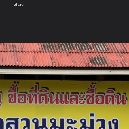
Share
เสียงธรรม
สมาชิก
ห้องสนทนา
พ
ท็ก