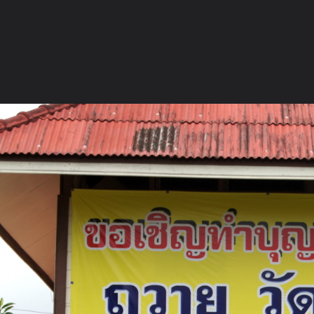
ภาษาไทย
หน้าแรก
เว็บบอร์ด
มีอะไรใหม่
วิดีโอ
รูปภา
หมวดหมู่
มีอะไรใหม่
คอลเล็คชั่น
สถานที่
กล้อง
แ
หน้าแรก
รูปภาพ
General
nutthawat99
วัดสวนมะม่วง
บรรยากาศวัดสวนมะม่วง17