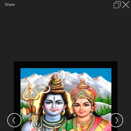
เข้าสู่ระบบหรือลงทะเบียน
Share
ภาษาไทย
ลงโฆษณา
ติดต่อเรา
ช่วยเหลือ
ชุมชนชาวพุทธ
ข้อกำหนดและกฎ
หน้าแรก
เว็บบอร์ด
มีอะไรใหม่
รูปภาพ
คอลเล็คชั่น
สถานที่
กล้อง
แท็ก
...
หน้าแรก
รูปภาพ
General
นาคธันดร
เทวะ
ประวัติมหาเทพ