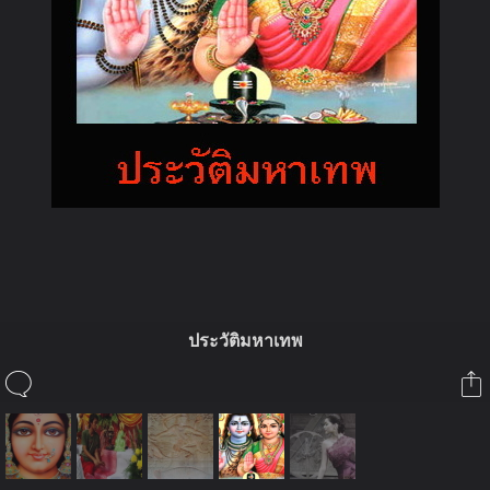
ในอัลบั้มนี้
ประวัติมหาเทพ
นาคธันดร
ในอัลบั้ม
เทวะ