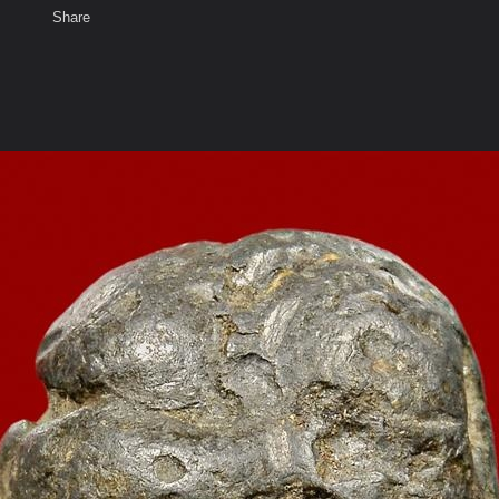
Share
เสียงธรรม
สมาชิก
ห้องสนทนา
พ
ท็ก