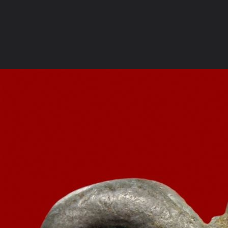
ภาษาไทย
หน้าแรก
เว็บบอร์ด
มีอะไรใหม่
วิดีโอ
รูปภา
หมวดหมู่
มีอะไรใหม่
คอลเล็คชั่น
สถานที่
กล้อง
แ
หน้าแรก
รูปภาพ
General
ศิลป์พระ
ภาพพระส่วนตัวที่บูขา
ปรับใหม่2 (Large)