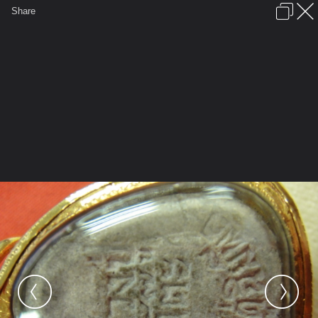
เข้าสู่ระบบหรือลงทะเบียน
Share
ภาษาไทย
ลงโฆษณา
ติดต่อเรา
ช่วยเหลือ
ชุมชนชาวพุทธ
ข้อกำหนดและกฎ
หน้าแรก
เว็บบอร์ด
มีอะไรใหม่
รูปภาพ
คอลเล็คชั่น
สถานที่
กล้อง
แท็ก
...
หน้าแรก
รูปภาพ
General
Phermsak
พระเครื่อง
ปิดตามหาเสน่ห์ (หลัง) หลวงปู่โต๊ะวัดระดู่
ฉิมพลี