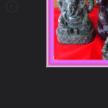
ในอัลบั้มนี้
จุฑาภัทร