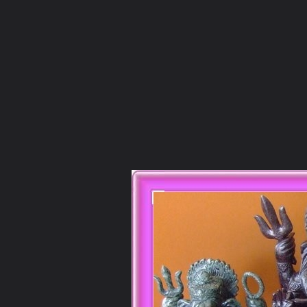
ภาษาไทย
หน้าแรก
เว็บบอร์ด
มีอะไรใหม่
วิดีโอ
รูปภา
หมวดหมู่
มีอะไรใหม่
คอลเล็คชั่น
สถานที่
กล้อง
แ
หน้าแรก
รูปภาพ
General
จุฑาภัทร
พระพิฆเศวร
พระพิฆเณศวร3