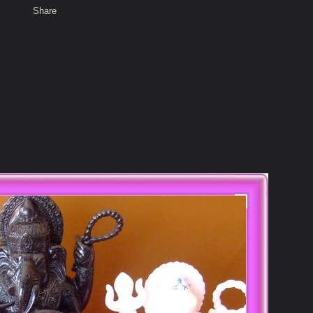
Share
เสียงธรรม
สมาชิก
ห้องสนทนา
พ
ท็ก