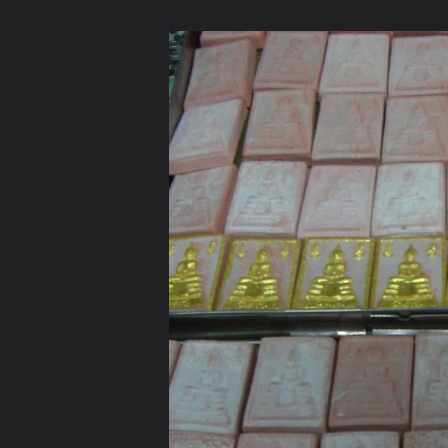
ภาษาไทย
หน้าแรก
เว็บบอร์ด
มีอะไรใหม่
วิดีโอ
รูปภา
หมวดหมู่
มีอะไรใหม่
คอลเล็คชั่น
สถานที่
กล้อง
แ
หน้าแรก
รูปภาพ
General
อคติ
ภาพสำหรับอัพลงเวป
พระหางหมาก