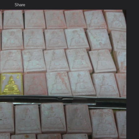
Share
เสียงธรรม
สมาชิก
ห้องสนทนา
พ
ท็ก