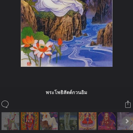
พระโพธิสัตต์กวนอิม
ในอัลบั้มนี้