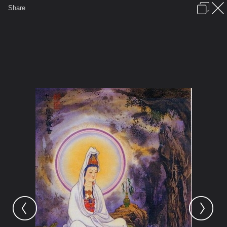
เข้าสู่ระบบหรือลงทะเบียน
Share
ภาษาไทย
ลงโฆษณา
ติดต่อเรา
ช่วยเหลือ
ชุมชนชาวพุทธ
ข้อกำหนดและกฎ
หน้าแรก
เว็บบอร์ด
มีอะไรใหม่
รูปภาพ
คอลเล็คชั่น
สถานที่
กล้อง
แท็ก
...
หน้าแรก
รูปภาพ
General
ศักดิ์
พระโพธิสัตต์
พระโพธิสัตต์กวนอิม