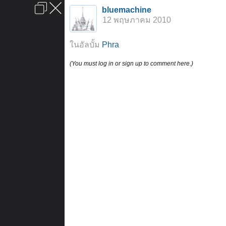
เข้าสู่ระบบหรือลงทะเบียน
bluemachine
ลงโฆษณา
ติดต่อเรา
ช่วยเหลือ
หน้าหลัก
ไปข้างบน
12 พฤษภาคม 2010
ข้อกำหนดและกฎ
ในอัลบั้ม
Phra
(You must log in or sign up to comment here.)