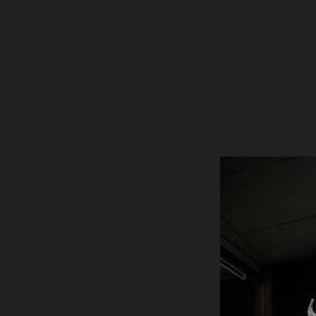
ภาษาไทย
หน้าแรก
เว็บบอร์ด
มีอะไรใหม่
วิดีโอ
รูปภา
คอลเล็คชั่น
สถานที่
กล้อง
แท็ก
...
หน้าแรก
รูปภาพ
General
bluemachine
Phra
ภาพพระพุทธเจ้าองค์ปฐม