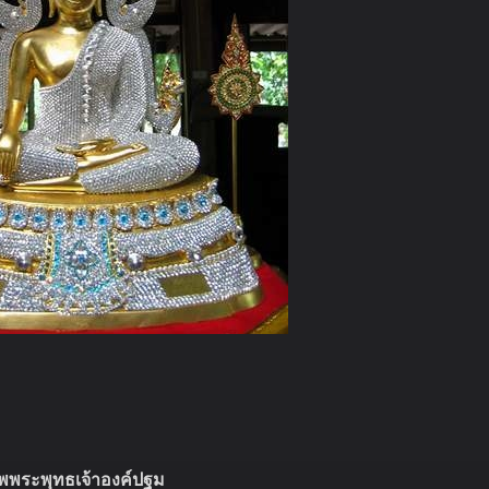
พพระพุทธเจ้าองค์ปฐม