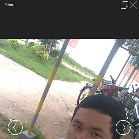
เข้าสู่ระบบหรือลงทะเบียน
Share
ภาษาไทย
ลงโฆษณา
ติดต่อเรา
ช่วยเหลือ
ชุมชนชาวพุทธ
ข้อกำหนดและกฎ
หน้าแรก
เว็บบอร์ด
มีอะไรใหม่
รูปภาพ
คอลเล็คชั่น
สถานที่
กล้อง
แท็ก
...
...
รูปภาพ
General
จรวดบุรีรัมย์
ผมชื่อกอร์ฟครับ
ภาพ0256