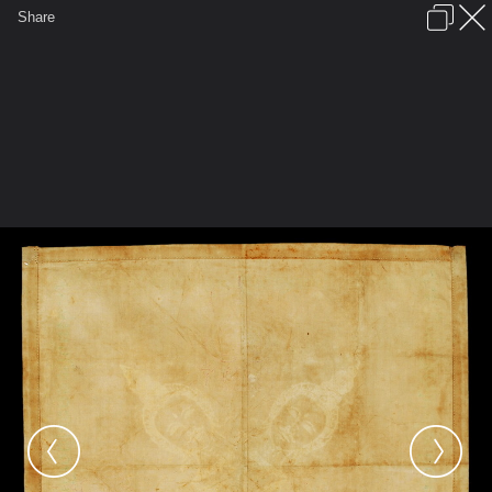
เข้าสู่ระบบหรือลงทะเบียน
Share
ภาษาไทย
ลงโฆษณา
ติดต่อเรา
ช่วยเหลือ
ชุมชนชาวพุทธ
ข้อกำหนดและกฎ
หน้าแรก
เว็บบอร์ด
มีอะไรใหม่
รูปภาพ
คอลเล็คชั่น
สถานที่
กล้อง
แท็ก
...
รูปภาพ
...
ผ้ายันต์ อาจารย์เฮง ไพรวัลย์ รุ่น 1
ยันต์พรหมสี่หน้า อาจารย์เฮง ไพรยวัล รุ่น
1 ปี 72 b