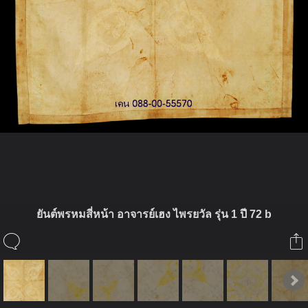
ในอัลบั้มนี้
ยันต์พรหมสี่หน้า อาจารย์เฮง ไพรยวัล รุ่น 1 ปี 72 b
khanthong
ในอัลบั้ม
ผ้ายันต์ อาจารย์เฮง ไพรวัลย์ รุ่น 1