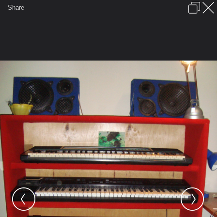
เข้าสู่ระบบหรือลงทะเบียน
Share
ภาษาไทย
ลงโฆษณา
ติดต่อเรา
ช่วยเหลือ
ชุมชนชาวพุทธ
ข้อกำหนดและกฎ
หน้าแรก
เว็บบอร์ด
มีอะไรใหม่
รูปภาพ
คอลเล็คชั่น
สถานที่
กล้อง
แท็ก
...
หน้าแรก
รูปภาพ
General
jaros
Stativ - ขาตั้ง
ยืนบนแป้นพิมพ์