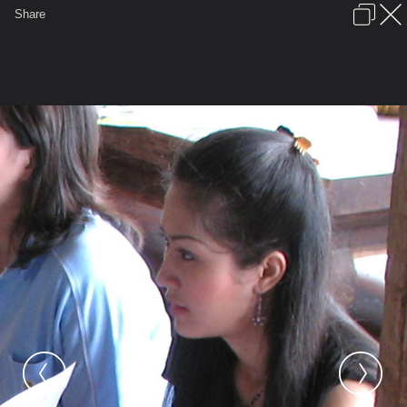
เข้าสู่ระบบหรือลงทะเบียน
Share
ภาษาไทย
ลงโฆษณา
ติดต่อเรา
ช่วยเหลือ
ชุมชนชาวพุทธ
ข้อกำหนดและกฎ
หน้าแรก
เว็บบอร์ด
มีอะไรใหม่
รูปภาพ
คอลเล็คชั่น
สถานที่
กล้อง
แท็ก
...
...
รูปภาพ
General
karnjanikarn
*รัก..สงบ(พบ)สุข
รัก.