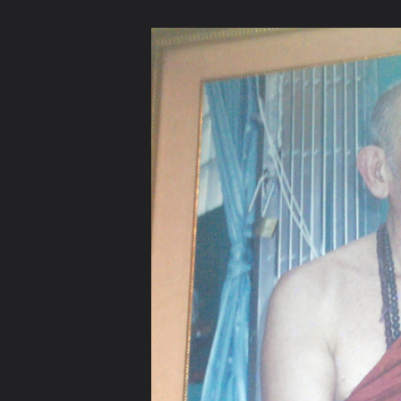
ภาษาไทย
หน้าแรก
เว็บบอร์ด
มีอะไรใหม่
วิดีโอ
รูปภา
หมวดหมู่
มีอะไรใหม่
คอลเล็คชั่น
สถานที่
กล้อง
แ
หน้าแรก
รูปภาพ
General
จ่าติ๊ก
จิตเดิมแท้มีรัสมีผ่องใส
รูปพระคุณเจ้าดาบส สุมโน