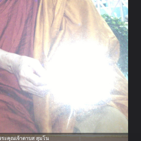
พระคุณเจ้าดาบส สุมโน