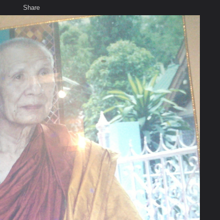
Share
เสียงธรรม
สมาชิก
ห้องสนทนา
พ
ท็ก
ขาวรอบ