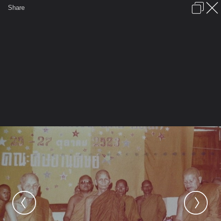
เข้าสู่ระบบหรือลงทะเบียน
Share
ภาษาไทย
ลงโฆษณา
ติดต่อเรา
ช่วยเหลือ
ชุมชนชาวพุทธ
ข้อกำหนดและกฎ
หน้าแรก
เว็บบอร์ด
มีอะไรใหม่
รูปภาพ
คอลเล็คชั่น
สถานที่
กล้อง
แท็ก
...
รูปภาพ
...
รวมบูรพาจารย์สายพระอาจารย์มั่น ภูริทัตโต
ลป.ดูยล์ ลป.สาม ลป.ศรี