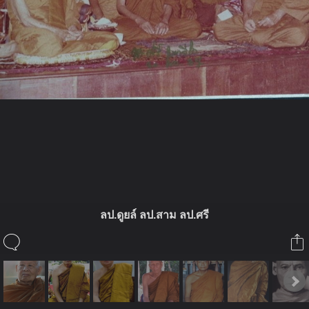
ในอัลบั้มนี้
binphadet
ลป.ดูยล์ ลป.สาม ลป.ศรี
ในอัลบั้ม
รวมบูรพาจารย์สายพระอาจารย์มั่น ภูริทัต
โต
24 ธันวาคม 2008
(You must log in or sign up to comment here.)