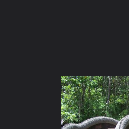
ภาษาไทย
หน้าแรก
เว็บบอร์ด
มีอะไรใหม่
วิดีโอ
รูปภา
หมวดหมู่
มีอะไรใหม่
คอลเล็คชั่น
สถานที่
กล้อง
แ
หน้าแรก
รูปภาพ
General
ผู้หญิงธรรมดา
ตระเวนตามวัดต
วัดถ้ำพระทอง1