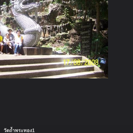
วัดถ้ำพระทอง1