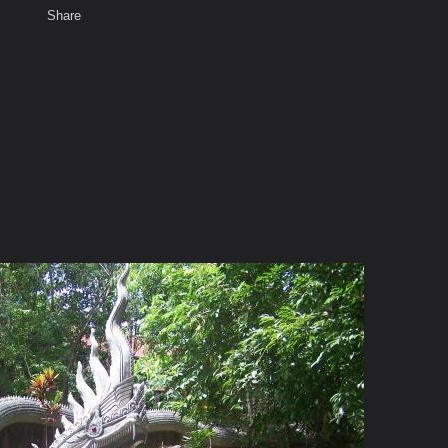
Share
เสียงธรรม
สมาชิก
ห้องสนทนา
พ
ท็ก
่างๆ