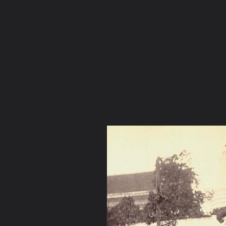
ภาษาไทย
หน้าแรก
เว็บบอร์ด
มีอะไรใหม่
วิดีโอ
รูปภา
หมวดหมู่
มีอะไรใหม่
คอลเล็คชั่น
สถานที่
กล้อง
แ
หน้าแรก
รูปภาพ
General
มุ่งเต็มใจ
สงบ
วัดราชประดิษฐ์