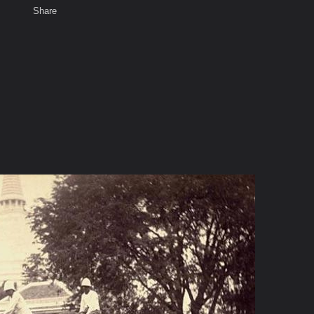
Share
เสียงธรรม
สมาชิก
ห้องสนทนา
พ
ท็ก